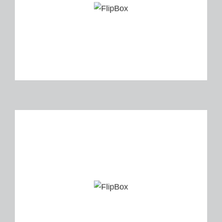
Gebäudetechnik, Elektrotechnik
Netzwerktechnik, E-Mobilität,
Netzstromaggregat
Leistungen: Komplette
Instandhaltung u. Betreuung
Gebäudetechnik, Elektrotechnik
Netzwerktechnik, E-Mobilität,