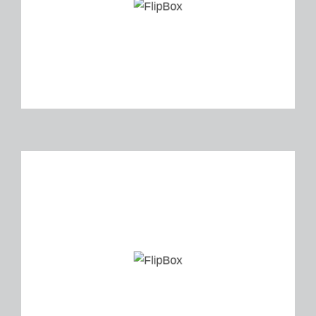
Str. Gilgstr., Haseneystr.,
Geisenbrunner Str.,
Hygin-Kiene-Str., Kapuziner Weg,
KNX
Leistungen:
Beratung Projekte