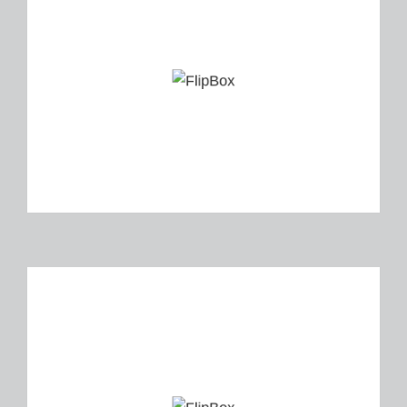
Leistungen:
Sole Anlage, komplette
Betreuung Elektrotechnik
Leistungen:
Umbau Neuer OP-Bereich,