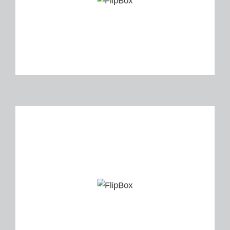
Beleuchtung,
Installation MRT und CT-Anlage
Leistungen:
Komplette Instandhaltung u.
Betreuung Gebäudetechnik,
Elektrotechnik
Netzwerktechnik,
E-Mobilität