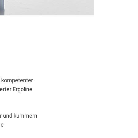
s kompetenter
erter Ergoline
ner und kümmern
ne